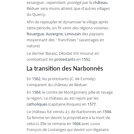
exsangue ; cependant, protégé par le
château
,
Béduer sera moins atteint que d'autres villages
du Quercy.
Afin de repeupler et dynamiser le village après
cette période, on fit venir des régions voisines :
Rouergue
,
Auvergne
,
Limousin
des paysans
moyennant des " franchises " (avantages en
nature)
Le dernier Barasc,
Déodat VIII
mourut en
combattant les
protestants
en
1552
.
La transition des Narbonnès
En
1562
, les protestants (
C. de Cornely
)
s'emparent du château de Béduer.
En
1569
, le
comte de Montgomery
pille et ravage
la région. Le château au est repris par les
catholiques
(capitaine Roques) en
1577
.
Le château fut vendu à
J. de Narbonnès
en
1594
.
Sa femme en devint la propriétaire à la mort de
celui-ci. Elle se remaria en
1604
avec
Louis
François de Lostanges
qui devint son légataire