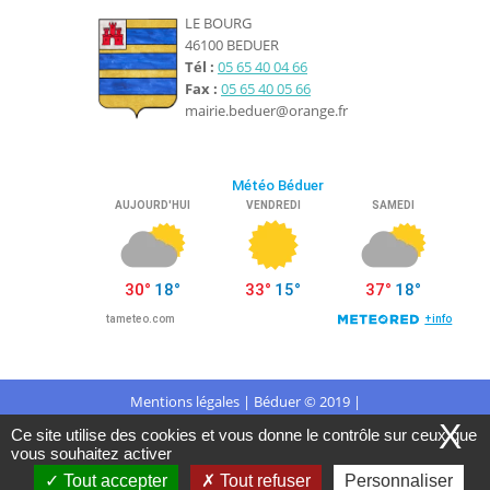
LE BOURG
46100 BEDUER
Tél :
05 65 40 04 66
Fax :
05 65 40 05 66
mairie.beduer@orange.fr
Mentions légales
| Béduer © 2019 |
X
Ce site utilise des cookies et vous donne le contrôle sur ceux que
Conception Citopia
-
Solution de site internet pour
vous souhaitez activer
Tout accepter
Tout refuser
Personnaliser
mairie et collectivité - WeeCity