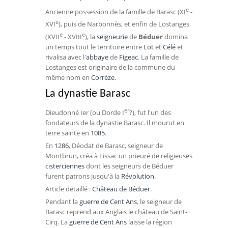
e
Ancienne possession de la famille de
Barasc
(XI
-
e
XVI
), puis de
Narbonnès
, et enfin de
Lostanges
e
e
(XVII
- XVIII
), la
seigneurie
de
Béduer
domina
un temps tout le territoire entre
Lot
et
Célé
et
rivalisa avec l'
abbaye
de
Figeac
. La famille de
Lostanges est originaire de la commune du
même nom en
Corrèze
.
La dynastie Barasc
er
Dieudonné Ier
(ou
Dorde
I
?), fut l'un des
fondateurs de la dynastie Barasc. Il mourut en
terre sainte en
1085
.
En
1286
,
Déodat de Barasc
, seigneur de
Montbrun, créa à
Lissac
un prieuré de religieuses
cisterciennes
dont les seigneurs de Béduer
furent patrons jusqu'à la
Révolution
.
Article détaillé :
Château de Béduer
.
Pendant la
guerre de Cent Ans
, le seigneur de
Barasc reprend aux Anglais le château de Saint-
Cirq. La
guerre de Cent Ans
laisse la région