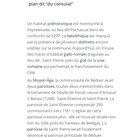
plan dit “du consulat”
Un habitat
préhistorique
est mentionné à
Peyrelevade
, au lieu-dit
Pecharual
dans les
confronts
de
1277
. Le
Néolithique
est marqué
par la présence de plusieurs
dolmens
encore
visibles sur la commune. Aujourd'hui, on trouve
des traces d'habitat
gallo-romain
(tegulae) au
lieu-dit :
Saint Pierre
, près du
gué
de la
voie
romaine
qui permettait le franchissement du
Célé.
Au
Moyen Âge
, la communauté de Béduer avait
deux
paroisses
, toutes deux mentionnées dans
le testament de
Sibylle de Panat
, veuve d'
Arnaud
II Barasc
(1268) :
Saint-Étienne
et
Saint-Pierre
. La
paroisse de Saint-Etienne comprenait 250
communiants vers 1761. L'église de cette
paroisse n'existe plus : elle se trouvait située non
loin du Célé, près du hameau de
Bedigas
. La
paroisse
de Saint-Pierre serait finalement
devenue la paroisse principale de Béduer.