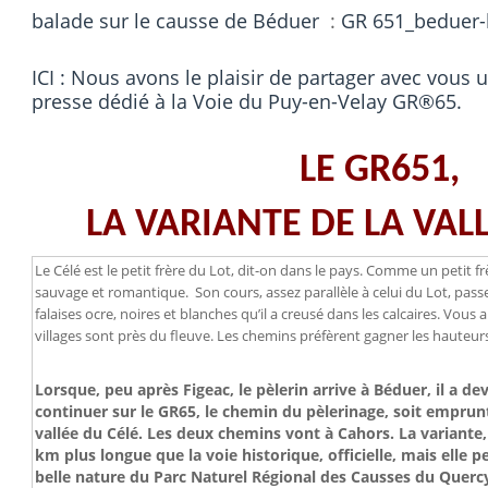
balade sur le causse de Béduer
:
GR 651_beduer-
ICI : Nous avons le plaisir de partager avec vous
presse dédié à la Voie du Puy-en-Velay GR®65.
LE GR651,
LA VARIANTE DE LA VAL
Le Célé est le petit frère du Lot, dit-on dans le pays. Comme un petit frè
sauvage et romantique. Son cours, assez parallèle à celui du Lot, passe
falaises ocre, noires et blanches qu’il a creusé dans les calcaires. Vou
villages sont près du fleuve. Les chemins préfèrent gagner les hauteurs
Lorsque, peu après Figeac, le pèlerin arrive à Béduer, il a deva
continuer sur le GR65, le chemin du pèlerinage, soit emprunt
vallée du Célé. Les deux chemins vont à Cahors. La variante,
km plus longue que la voie historique, officielle, mais elle 
belle nature du Parc Naturel Régional des Causses du Quercy