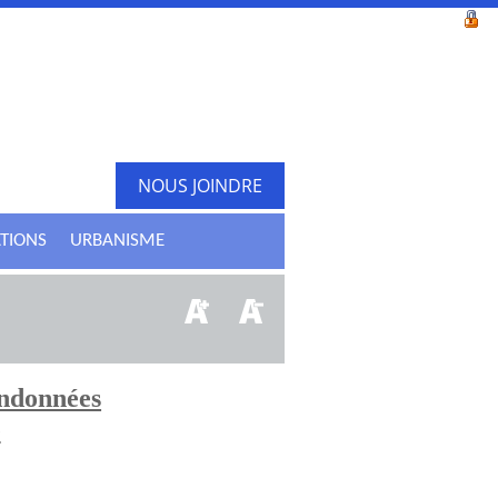
NOUS JOINDRE
ATIONS
URBANISME
andonnées
e