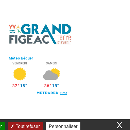
X
r
Tout refuser
Personnaliser
collectivité - WeeCity