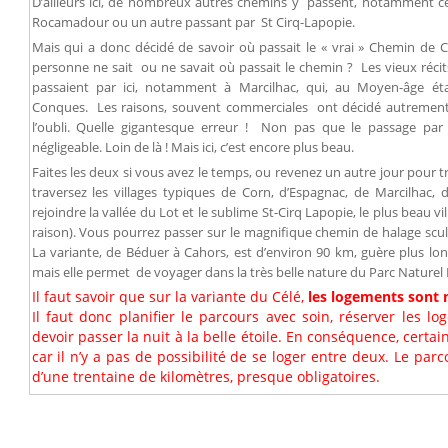
D’ailleurs ici, de nombreux autres chemins y passent, notamment ce
Rocamadour ou un autre passant par St Cirq-Lapopie.
Mais qui a donc décidé de savoir où passait le « vrai » Chemin de 
personne ne sait ou ne savait où passait le chemin ? Les vieux réci
passaient par ici, notamment à Marcilhac, qui, au Moyen-âge ét
Conques. Les raisons, souvent commerciales ont décidé autrement e
l’oubli. Quelle gigantesque erreur ! Non pas que le passage par
négligeable. Loin de là ! Mais ici, c’est encore plus beau.
Faites les deux si vous avez le temps, ou revenez un autre jour pour t
traversez les villages typiques de Corn, d’Espagnac, de Marcilhac,
rejoindre la vallée du Lot et le sublime St-Cirq Lapopie, le plus beau v
raison). Vous pourrez passer sur le magnifique chemin de halage scul
La variante, de Béduer à Cahors, est d’environ 90 km, guère plus longu
mais elle permet de voyager dans la très belle nature du Parc Naturel
Il faut savoir que sur la variante du Célé,
les logements sont 
Il faut donc planifier le parcours avec soin, réserver les l
devoir passer la nuit à la belle étoile. En conséquence, certa
car il n’y a pas de possibilité de se loger entre deux. Le par
d’une trentaine de kilomètres, presque obligatoires.