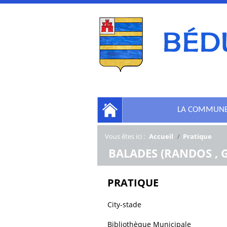
LA COMMUN
Vous êtes ici :
Accueil
/
Pratique
/
BALADES (RANDOS , G
PRATIQUE
City-stade
Bibliothèque Municipale