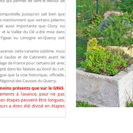
lui qui permet de faire le détour de
Compostelle, puisqu’on sait bien que
ts mentionnent que certains pèlerins
ait aussi importante que Cluny ou
t la Vallée du Clé a été mise dans
 Figeac ou Limogne en-Quercy soit
raverser cette variante sublime. Vous
 de Sauliac et de Cabrerets avant de
illage de France pour certains (et avec
pté dans les falaises au bord du Lot.
e que la voie historique, officielle,
 Régional des Causses du Quercy.
moins présents que sur le GR65
.
ogements à l’avance, pour ne pas
ines étapes peuvent être longues,
cours a donc été divisé en étapes