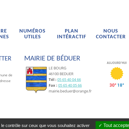
RE
NUMÉROS
PLAN
NOUS
NES
UTILES
INTÉRACTIF
CONTACTER
MAIRIE DE BÉDUER
TTER
LE BOURG
46100 BEDUER
mmune de
Tél :
05 65 40 04 66
adresse
Fax :
05 65 40 05 66
mairie.beduer@orange.fr
 le contrôle sur ceux que vous souhaitez activer
Tout accepte
Béduer © 2019 |
Conception Citopia
-
Solution de site internet pour mairie et 