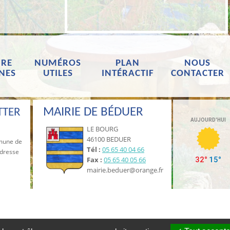
RE
NUMÉROS
PLAN
NOUS
NES
UTILES
INTÉRACTIF
CONTACTER
MAIRIE DE BÉDUER
TTER
LE BOURG
46100 BEDUER
mmune de
Tél :
05 65 40 04 66
adresse
Fax :
05 65 40 05 66
mairie.beduer@orange.fr