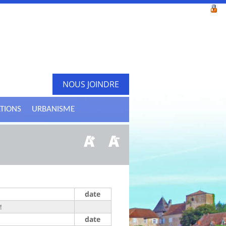
NOUS JOINDRE
ATIONS
URBANISME
date
!
date