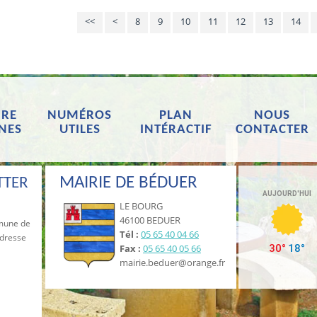
<<
<
8
9
10
11
12
13
14
RE
NUMÉROS
PLAN
NOUS
NES
UTILES
INTÉRACTIF
CONTACTER
MAIRIE DE BÉDUER
TTER
LE BOURG
46100 BEDUER
mmune de
Tél :
05 65 40 04 66
adresse
Fax :
05 65 40 05 66
mairie.beduer@orange.fr