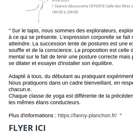
3/09/2023
1 Séance découverte OFFERTE Salle des fêtes
18H30 à 20H00
"
Sur le tapis, nous sommes des explorateurs, explora
à ce qui se présente. L’expression corporelle se fait
atteindre. La succession lente de postures est une e
souffle et de la conscience.
La proposition est celle d
mental sur le fait de tenir une
posture
correcte mais 
se dilater et
essayer d'installer son équilibre.
Adapt
é
à tous
,
du débutant au pratiquant expérimen
Nous pratiquons dans un cadre bienveillant, en respec
chacun.e.
Chaque classe de yoga est différente de la précéden
les mêmes élans conducteurs.
Plus d'informations :
https://fanny-planchon.fr/
"
FLYER ICI