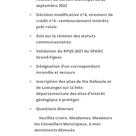
septembre 2022
Décision modificative n°4, virement de
crédit n°4 : remboursement intérêts
prêt relais
Avis sur la révision des statuts
communautaires
Validation du RPQS 2021 du SPANC
Grand-Figeac
Désignation d’un correspondant
incendie et secours
Inscription des sites de Ste Néboule et
de Lostanges sur la liste
départementale des sites d’intérêt
géologique à protéger.
Questions diverses
Veuillez croire, Mesdames, Messieurs
les Conseillers Municipaux, à mes
sentiments dévoués.